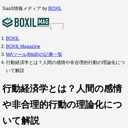
内
SaaS情報メディア by
BOXIL
容
を
ス
BOXIL
インタビュー
導入事例
キ
BOXIL Magazine
ッ
MAツール(BtoB)の記事一覧
プ
行動経済学とは？人間の感情や非合理的行動の理論化につ
いて解説
調査・アンケート
行動経済学とは？人間の感情
や非合理的行動の理論化につ
いて解説