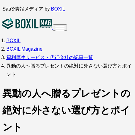
内
SaaS情報メディア by
BOXIL
容
を
ス
BOXIL
インタビュー
導入事例
調査・アンケート
キ
BOXIL Magazine
ッ
サービス比較
キーワードから探す
福利厚生サービス・代行会社の記事一覧
プ
異動の人へ贈るプレゼントの絶対に外さない選び方とポイ
SaaS情報メディア by
BOXIL
ント
異動の人へ贈るプレゼントの
絶対に外さない選び方とポイ
ント