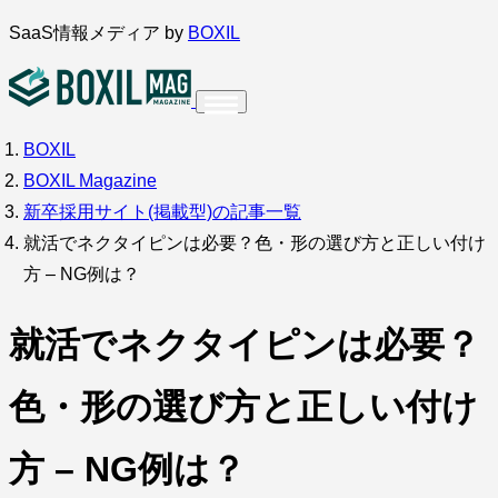
内
SaaS情報メディア by
BOXIL
容
を
ス
BOXIL
インタビュー
導入事例
調査・アンケート
キ
BOXIL Magazine
ッ
サービス比較
キーワードから探す
新卒採用サイト(掲載型)の記事一覧
プ
就活でネクタイピンは必要？色・形の選び方と正しい付け
SaaS情報メディア by
BOXIL
方 – NG例は？
就活でネクタイピンは必要？
色・形の選び方と正しい付け
方 – NG例は？