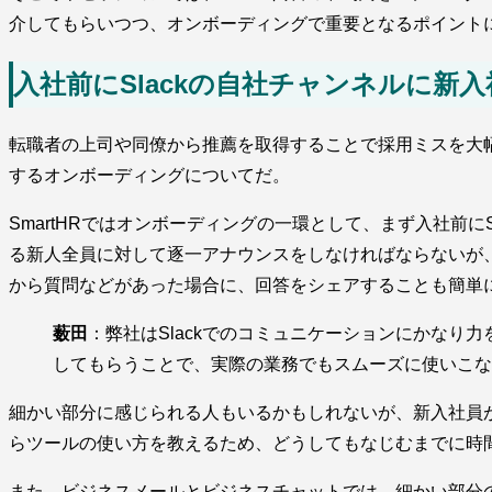
介してもらいつつ、オンボーディングで重要となるポイント
入社前にSlackの自社チャンネルに新
転職者の上司や同僚から推薦を取得することで採用ミスを大幅に削
するオンボーディングについてだ。
SmartHRではオンボーディングの一環として、まず入社前
る新人全員に対して逐一アナウンスをしなければならないが、
から質問などがあった場合に、回答をシェアすることも簡単
薮田
：弊社はSlackでのコミュニケーションにかなり
してもらうことで、実際の業務でもスムーズに使いこな
細かい部分に感じられる人もいるかもしれないが、新入社員
らツールの使い方を教えるため、どうしてもなじむまでに時
また、ビジネスメールとビジネスチャットでは、細かい部分