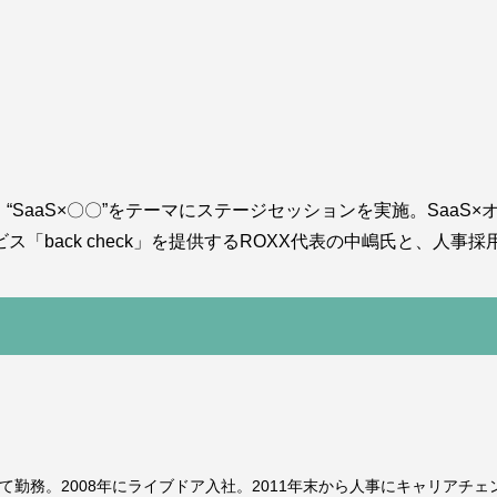
、“SaaS×〇〇”をテーマにステージセッションを実施。Saa
back check」を提供するROXX代表の中嶋氏と、人事採
ーとして勤務。2008年にライブドア入社。2011年末から人事にキャリアチェン