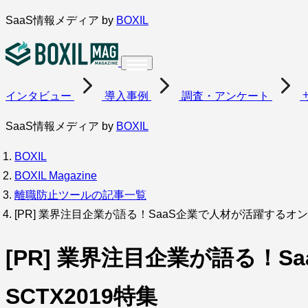
内
SaaS情報メディア by
BOXIL
容
を
ス
インタビュー
導入事例
調査・アンケート
キ
ッ
SaaS情報メディア by
BOXIL
プ
BOXIL
BOXIL Magazine
離職防止ツールの記事一覧
[PR] 業界注目企業が語る！SaaS企業で人材が活躍するオン
[PR] 業界注目企業が語る！
SCTX2019特集