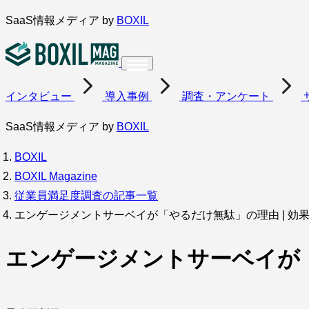
内
SaaS情報メディア by
BOXIL
容
を
ス
インタビュー
導入事例
調査・アンケート
キ
ッ
SaaS情報メディア by
BOXIL
プ
BOXIL
BOXIL Magazine
従業員満足度調査の記事一覧
エンゲージメントサーベイが「やるだけ無駄」の理由 | 効
エンゲージメントサーベイが「