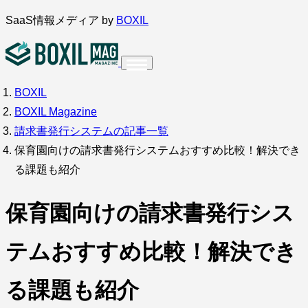
内
SaaS情報メディア by
BOXIL
容
を
ス
BOXIL
インタビュー
導入事例
キ
BOXIL Magazine
ッ
請求書発行システムの記事一覧
プ
保育園向けの請求書発行システムおすすめ比較！解決でき
る課題も紹介
調査・アンケート
保育園向けの請求書発行シス
テムおすすめ比較！解決でき
る課題も紹介