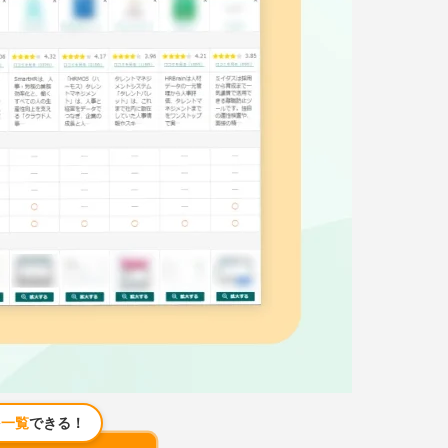
を
一覧
できる！