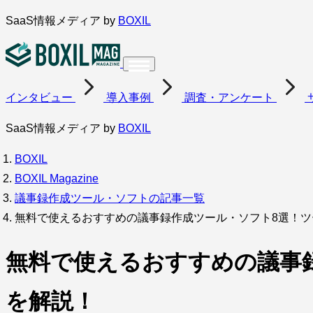
内
SaaS情報メディア by
BOXIL
容
を
ス
インタビュー
導入事例
調査・アンケート
キ
ッ
SaaS情報メディア by
BOXIL
プ
BOXIL
BOXIL Magazine
議事録作成ツール・ソフトの記事一覧
無料で使えるおすすめの議事録作成ツール・ソフト8選！
無料で使えるおすすめの議事
を解説！