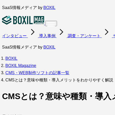
内
SaaS情報メディア by
BOXIL
容
を
ス
インタビュー
導入事例
調査・アンケート
キ
ッ
SaaS情報メディア by
BOXIL
プ
BOXIL
BOXIL Magazine
CMS・WEB制作ソフトの記事一覧
CMSとは？意味や種類・導入メリットをわかりやすく解説
CMSとは？意味や種類・導