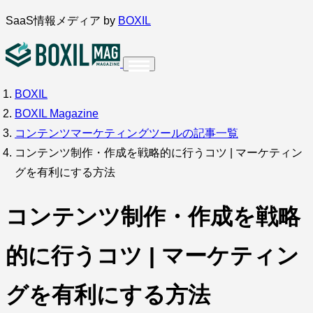
内
SaaS情報メディア by
BOXIL
容
を
ス
BOXIL
インタビュー
導入事例
調査・アンケート
キ
BOXIL Magazine
ッ
サービス比較
キーワードから探す
コンテンツマーケティングツールの記事一覧
プ
コンテンツ制作・作成を戦略的に行うコツ | マーケティン
SaaS情報メディア by
BOXIL
グを有利にする方法
コンテンツ制作・作成を戦略
的に行うコツ | マーケティン
グを有利にする方法