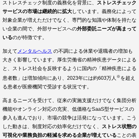
ストレスチェック制度の義務化を背景に、
ストレスチェック
サービスの市場は継続的に拡大
しています。義務化によって
対象企業が増えただけでなく、専門的な知識や体制を持たな
い企業の間で、外部サービスへの
外部委託ニーズが高まって
いる
のが特徴です。
加えて
メンタルヘルス
の不調による休業や退職者の増加も
大きく影響しています。厚生労働省の精神疾患データによる
と、ストレス社会を反映するように国内の「精神疾患による
※
患者数」は増加傾向にあり、2023年には約603万人
を超え
る患者が医療機関で受診する状況です。
高まるニーズを受けて、従来の実施支援だけでなく集団分析
機能やオンライン対応の充実、低価格なSaaS型サービスの
参入も進んでおり、市場の競争は活発になっています。こう
した動きは、制度対応の効率化だけでなく、
ストレス状態の
可視化や業務負担の軽減を求める企業が増えている
ことの表