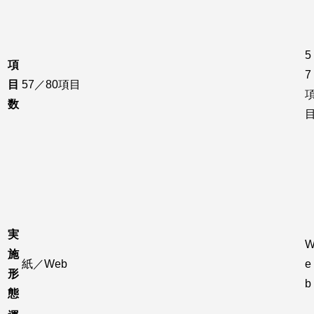
5
項
7
目
57／80項目
数
実
施
紙／Web
e
形
b
態