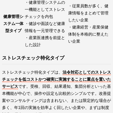
・健康管理システムの
・従業員数が多く、健
一機能としてストレス
康情報をまとめて管理
健康管理シ
チェックを内包
したい企業
ステム一体
・健診や面談など健康
・健康経営・産業保健
型タイプ
情報を一元管理できる
体制を本格的に整えた
・産業医連携を前提と
い企業
した設計
ストレスチェック特化タイプ
ストレスチェック特化タイプは、
法令対応としてのストレス
チェックを低コストかつ確実に実施することに重点を置いた
サービス
です。受検、回収、結果通知、集団分析といった基
本機能が中心で、操作や設定も比較的シンプルです。改善提
案やコンサルティングは含まれない、または限定的な場合が
多く、年1回の実施を効率よく回したい企業や、まずは制度