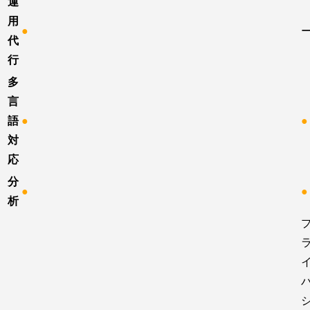
運
用
●
代
行
多
言
語
●
●
対
応
分
●
●
析