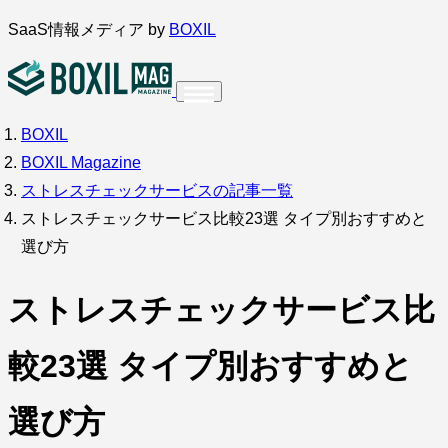
内
SaaS情報メディア by
BOXIL
容
を
ス
BOXIL
インタビュー
導入事例
調査・アンケート
キ
BOXIL Magazine
ッ
サービス比較
キーワードから探す
ストレスチェックサービスの記事一覧
プ
ストレスチェックサービス比較23選 タイプ別おすすめと
SaaS情報メディア by
BOXIL
選び方
ストレスチェックサービス比
較23選 タイプ別おすすめと
選び方