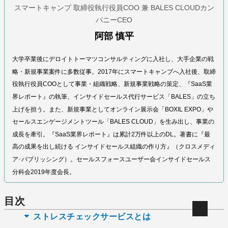
スマートキャンプ 取締役執行役員COO 兼 BALES CLOUDカン
パニーCEO
阿部 慎平
大学卒業後にデロイトトーマツコンサルティングに入社し、大手企業の戦
略・新規事業案件に多数従事。2017年にスマートキャンプへ入社後、取締
役執行役員COOとして事業・組織戦略、新規事業戦略の策定、『SaaS業
界レポート』の執筆、インサイドセールス代行サービス「BALES」の立ち
上げを担う。また、新規事業としてオンライン展示会「BOXIL EXPO」や
セールスエンゲージメントツール「BALES CLOUD」を生み出し、事業の
成長を牽引。『SaaS業界レポート』は累計2万件以上のDL。著書に『最
高の成果を出し続ける インサイドセールス組織の作り方』（クロスメディ
ア･パブリッシング）。セールスフォースユーザー会インサイドセールス
分科会2019年度会長。
目次
ストレスチェックサービスとは