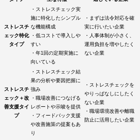
・ストレスチェック実
施に特化したシンプル
・まずは法令対応を確
ストレスチ
な機能構成
実に行いたい企業
ェック特化
・低コストで導入しや
・人事体制が小さく、
タイプ
すい
運用負担を増やしたく
・年1回の定期実施に
ない企業
向いている
・ストレスチェック結
果の分析や要因把握に
・ストレスチェックを
ストレスチ
強み
やりっぱなしにしたく
ェック＋改
・職場改善につなげる
ない企業
善支援タイ
レポートや示唆を提供
・職場環境改善や離職
プ
・フィードバック支援
防止に活用したい企業
や改善施策の提案もあ
り