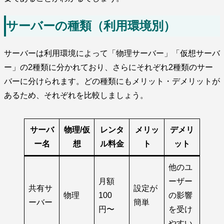
サーバーの種類（利用環境別）
サーバーは利用環境によって「物理サーバー」「仮想サーバ
ー」の2種類に分かれており、さらにそれぞれ2種類のサー
バーに分けられます。どの種類にもメリット・デメリットが
あるため、それぞれを比較しましょう。
サーバ
物理/仮
レンタ
メリッ
デメリ
ー名
想
ル料金
ト
ット
他のユ
月額
ーザー
共有サ
設定が
物理
100
の影響
ーバー
簡単
円〜
を受け
やすい