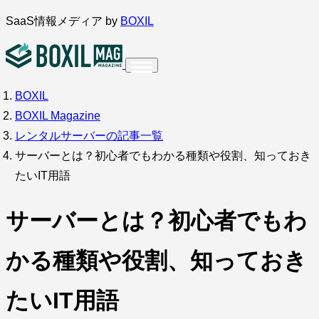
内
SaaS情報メディア by
BOXIL
容
を
ス
BOXIL
インタビュー
導入事例
キ
BOXIL Magazine
ッ
レンタルサーバーの記事一覧
プ
サーバーとは？初心者でもわかる種類や役割、知っておき
たいIT用語
調査・アンケート
サーバーとは？初心者でもわ
かる種類や役割、知っておき
たいIT用語