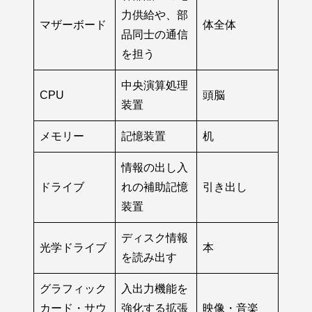
力供給や、部
マザーボード
体全体
品同士の通信
を担う
中央演算処理
CPU
頭脳
装置
メモリー
記憶装置
机
情報の出し入
ドライブ
れの補助記憶
引き出し
装置
ディスク情報
光学ドライブ
本
を読み出す
グラフィック
入出力機能を
カード・サウ
強化する拡張
映像・音楽