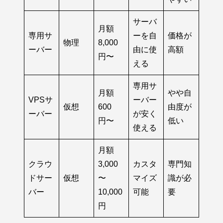
サーバ
月額
専用サ
ーを自
価格が
物理
8,000
ーバー
由に使
高額
円〜
える
専用サ
月額
やや自
VPSサ
ーバー
仮想
600
由度が
ーバー
が安く
円〜
低い
使える
月額
クラウ
3,000
カスタ
専門知
ドサー
仮想
〜
マイズ
識が必
バー
10,000
可能
要
円