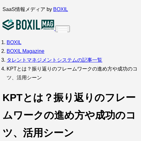
内
SaaS情報メディア by
BOXIL
容
を
ス
BOXIL
インタビュー
導入事例
調査・アンケート
キ
BOXIL Magazine
ッ
サービス比較
キーワードから探す
タレントマネジメントシステムの記事一覧
プ
KPTとは？振り返りのフレームワークの進め方や成功のコ
SaaS情報メディア by
BOXIL
ツ、活用シーン
KPTとは？振り返りのフレー
ムワークの進め方や成功のコ
ツ、活用シーン