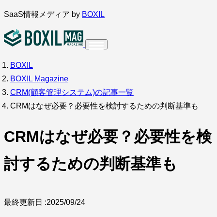
内
SaaS情報メディア by
BOXIL
容
を
ス
BOXIL
インタビュー
導入事例
キ
BOXIL Magazine
ッ
CRM(顧客管理システム)の記事一覧
プ
CRMはなぜ必要？必要性を検討するための判断基準も
CRMはなぜ必要？必要性を検
調査・アンケート
討するための判断基準も
最終更新日 :
2025/09/24