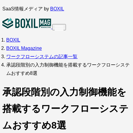
内
SaaS情報メディア by
BOXIL
容
を
ス
BOXIL
インタビュー
導入事例
調査・アンケート
キ
BOXIL Magazine
ッ
サービス比較
キーワードから探す
ワークフローシステムの記事一覧
プ
承認段階別の入力制御機能を搭載するワークフローシステ
SaaS情報メディア by
BOXIL
ムおすすめ8選
承認段階別の入力制御機能を
搭載するワークフローシステ
ムおすすめ8選