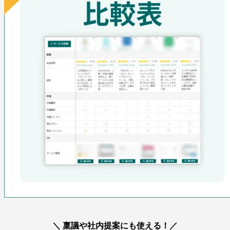
＼ 稟議や社内提案にも使える！／