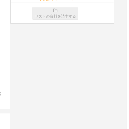
リストの資料を請求する
Garoon
資料請求リストに追加
J-MOTTOグループウェア
資料請求リストに追加
報
使えるOffice
資料請求リストに追加