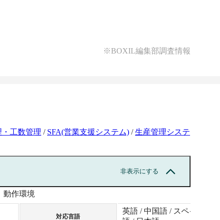
※BOXIL編集部調査情報
理・工数管理
/
SFA(営業支援システム)
/
生産管理システ
非表示にする
動作環境
英語 / 中国語 / スペイン
対応言語