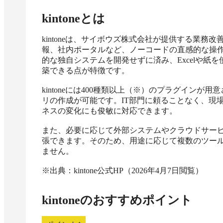
kintone
とは
kintoneは、サイボウズ株式会社が提供する業
報、社内ポータルなど、ノーコードの直感的な操
的な独自システムを開発せずに済み、Excelや紙
築できる点が特徴です。

kintoneには400種類以上（※）のプラグイン
リの作成が可能です。IT部門に頼ることなく、現
ネスの変化にも俊敏に対応できます。

また、必要に応じて外部システムやクラウドサー
張できます。そのため、用途に応じて複数のツー
ません。

※出典：kintone公式HP（2026年4月7日閲覧）
kintone
のおすすめポイント