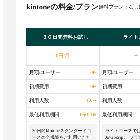
kintone
の料金/プラン
無料プラン：なし
３０日間無料お試し
ライト
円/月
ー
0
月額/ユーザー
月額/ユーザー
0
円
初期費用
初期費用
0
円
利用人数
利用人数
1
人
〜
最低利用期間
最低利用期間
0
1
ヶ月
日
30日間kintoneスタンダードコ
ライトコースでは
ースの全機能をご利用いただ
JavaScript