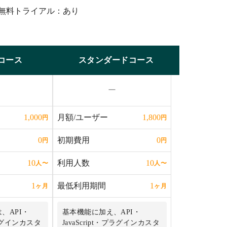
無料トライアル：あり
コース
スタンダードコース
ー
月額/ユーザー
1,000
1,800
円
円
初期費用
0
0
円
円
利用人数
10
10
人
〜
人
〜
最低利用期間
1
1
ヶ月
ヶ月
、API・
基本機能に加え、API・
・プラグインカスタ
JavaScript・プラグインカスタ