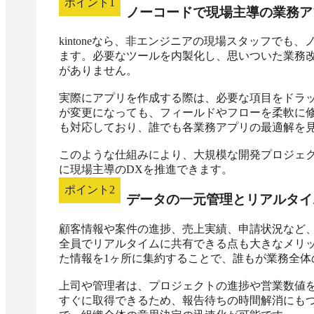
ポイント
1
ノーコードで現場主導の業務ア
kintoneなら、非エンジニアの現場スタッフで
ます。必要なツールを内製化し、思いついた業務改
がありません。

実際にアプリを作成する際は、必要な項目をドラ
が変更になっても、フィールドやフローを柔軟に修
も対応しており、誰でも各業務アプリの最適解を見
このような仕組みにより、大規模な開発プロジェ
に現場主導のDXを推進できます。
ポイント
2
データの一元管理とリアルタイ
顧客情報や案件の進捗、売上実績、申請状況など、あ
全員でリアルタイムに共有できる点も大きなメリット
た情報を1ヶ所に集約することで、誰もが業務全体
上司や管理者は、プロジェクトの進捗や営業数値
すぐに取得できるため、報告待ちの時間解消にも